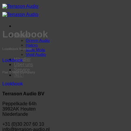
Skip
to
content
Lookbook
Marken
Grimm Audio
Halcro
Lookbook Summer
Mola Mola
Vivid Audio
Händler
Lookbook
Über uns
Service
Flat T-Shirt Company
🇳🇱
Lookbook
Terrason Audio BV
Peppelkade 64h
3992AK Houten
Niederlande
+31 (0)30 207 60 10
info@terrason-audio.nl